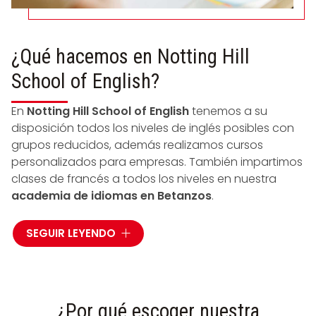
¿Qué hacemos en Notting Hill
School of English?
En
Notting Hill School of English
tenemos a su
disposición todos los niveles de inglés posibles con
grupos reducidos, además realizamos cursos
personalizados para empresas. También impartimos
clases de francés a todos los niveles en nuestra
academia de idiomas en Betanzos
.
Contamos con personal experimentado en
SEGUIR LEYENDO
preparación para exámenes oficiales
. Nuestra
atención es totalmente personalizada, con un
máximo de 8 alumnos por grupo, lo que nos permite
conocer cuáles son las necesidades de los
¿Por qué escoger nuestra
estudiantes y trabajar en ellas.