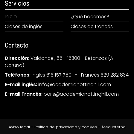
Servicios
Objetivos y ventajas
Inicio
¿Qué hacemos?
Clases de inglés
Clases de francés
Objetivos:
Mejorar sus competencias lingüísticas y
Contacto
prepararle para obtener un diploma
que le permitirá validar su nivel de
Dirección:
Valdoncel, 65 - 15300 - Betanzos (A
francés, ya sea para fines académicos
Coruña)
o laborales.
Teléfonos:
Inglés 616 157 780
-
Francés 629 282 834
Entrenar de manera oral y escrita para
E-mail inglés:
info@academianottinghill.com
obtener la mejor puntuación en el
E-mail Francés:
paris@academianottinghill.com
examen DELF/DALF: actividades de
perfeccionamiento lingüístico – léxico,
gramática, sintaxis – comprensión oral
y escrita.
Aviso legal
-
Política de privacidad y cookies
-
Área Interna