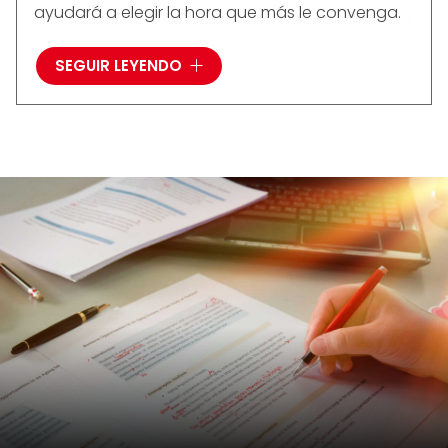
ayudará a elegir la hora que más le convenga.
SEGUIR LEYENDO
¿Por qué estudiar francés?
El
francés
es un idioma hablado en todo el
mundo. 200 millones de personas
comunican en francés en los cinco
continentes. Es el segundo idioma de la
comunidad europea y la lengua
internacional de la cultura, la cocina, la
moda, las artes visuales, la danza, la
arquitectura...
La importancia del francés en el
mercado internacional
Francia es la quinta potencia comercial, el
tercer país de destino de inversores